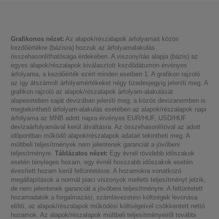
Grafikonos nézet:
Az alapok/részalapok árfolyamait közös
kezdőértékre (bázisra) hozzuk az árfolyamalakulás
összehasonlíthatósága érdekében. A viszonyítás alapja (bázis) az
egyes alapok/részalapok kiválasztott kezdődátumon érvényes
árfolyama, a kezdőérték ezért minden esetben 1. A grafikon rajzoló
az így átszámolt árfolyamértékeket négy tizedesjegyig jeleníti meg. A
grafikon rajzoló az alapok/részalapok árfolyam-alakulását
alapeseteben saját devizában jeleníti meg, a közös devizanemben is
megtekinthető árfolyam-alakulás esetében az alapok/részalapok napi
árfolyama az MNB adott napra érvényes EUR/HUF, USD/HUF
devizaárfolyamával kerül átváltásra. Az összehasonlítóval az adott
időpontban működő alapok/részalapok adatait tekintheti meg. A
múltbeli teljesítmények nem jelentenek garanciát a jövőbeni
teljesítményre.
Táblázatos nézet:
Egy évnél rövidebb időszakok
esetén tényleges hozam, egy évnél hosszabb időszakok esetén
évesített hozam kerül feltüntetésre. A hozamokra vonatkozó
megállapítások a normál piaci viszonyok melletti teljesítményt jelzik,
de nem jelentenek garanciát a jövőbeni teljesítményre. A feltüntetett
hozamadatok a forgalmazási, számlavezetési költségek levonása
előtti, az alapok/részalapok működési költségeivel csökkentett nettó
hozamok. Az alapok/részalapok múltbeli teljesítményeiről további