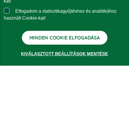
kat!
Elfogadom a statisztikagyűjtéshez és analitikához
Panaszkezelés
használt Cookie-kat!
Kapcsolat
MINDEN COOKIE ELFOGADÁSA
KIVÁLASZTOTT BEÁLLÍTÁSOK MENTÉSE
ALAPOK
Lakossági ajánlatok
Vállalati ajánlatok
RÓLUNK