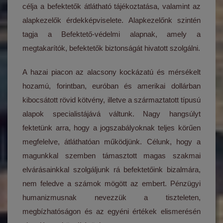
célja a befektetők átlátható tájékoztatása, valamint az
alapkezelők érdekképviselete. Alapkezelőnk szintén
tagja a Befektető-védelmi alapnak, amely a
megtakarítók, befektetők biztonságát hivatott szolgálni.
A hazai piacon az alacsony kockázatú és mérsékelt
hozamú, forintban, euróban és amerikai dollárban
kibocsátott rövid kötvény, illetve a származtatott típusú
alapok specialistájává váltunk. Nagy hangsúlyt
fektetünk arra, hogy a jogszabályoknak teljes körűen
megfelelve, átláthatóan működjünk. Célunk, hogy a
magunkkal szemben támasztott magas szakmai
elvárásainkkal szolgáljunk rá befektetőink bizalmára,
nem feledve a számok mögött az embert. Pénzügyi
humanizmusnak nevezzük a tiszteleten,
megbízhatóságon és az egyéni értékek elismerésén