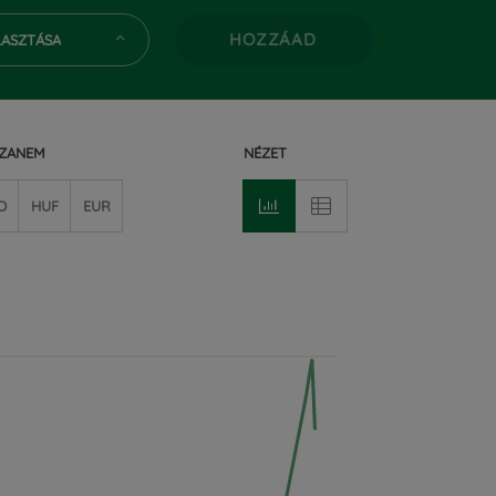
HOZZÁAD
LASZTÁSA
IZANEM
NÉZET
D
HUF
EUR