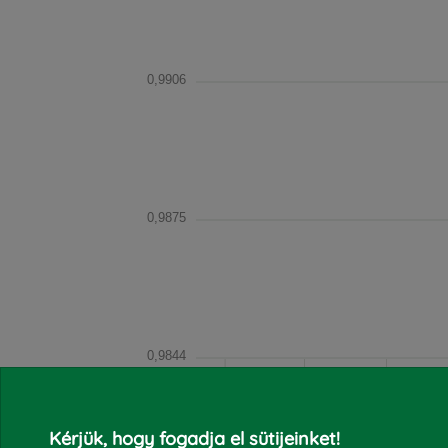
0,9906
0,9875
0,9844
2021.11
2021.12
2022
Kérjük, hogy fogadja el sütijeinket!