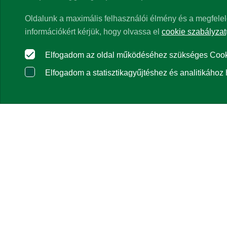
Oldalunk a maximális felhasználói élmény és a megfelel
információkért kérjük, hogy olvassa el
cookie szabályzat
Elfogadom az oldal működéséhez szükséges Cooki
Elfogadom a statisztikagyűjtéshez és analitikához 
Grafikonos nézet:
Az alapok/részalapok árfolyamait közös kezdőé
kiválasztott kezdődátumon érvényes árfolyama, a kezdőérték ezért
alapok/részalapok árfolyam-alakulását alapeseteben saját deviz
napra érvényes EUR/HUF, USD/HUF devizaárfolyamával kerül átvál
garanciát a jövőbeni teljesítményre.
Táblázatos nézet:
Egy évnél 
vonatkozó megállapítások a normál piaci viszonyok melletti telje
levonása előtti, az alapok/részalapok működési költségeivel csökk
féléves jelentések tartalmaznak. A visszatekintő hozamok számítá
denominált alapok hozamadatai az adott devizanemben kerülnek me
csökkentheti a forint adott devizával szembeni árfolyamingadozá
.