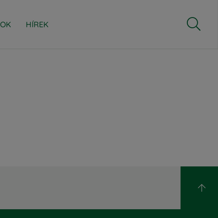

ZOK
HÍREK

DOKUMENTUMOK RÓLUNK