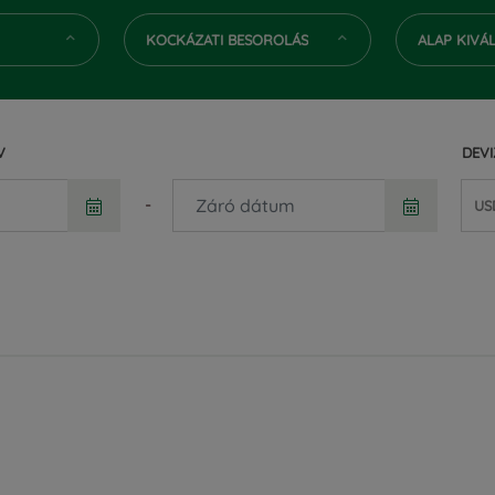
KOCKÁZATI BESOROLÁS
ALAP KIVÁ
V
DEV
-
US