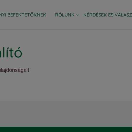
NYI BEFEKTETŐKNEK
RÓLUNK
KÉRDÉSEK ÉS VÁLAS
SSET MANAGEMENT HUNGARY ZRT.
LAKOSSÁGI AJÁNLATOK
VÁLLALATI AJÁNLATOK
EURIZON CSOPORT
ESG
lító
ulajdonságait