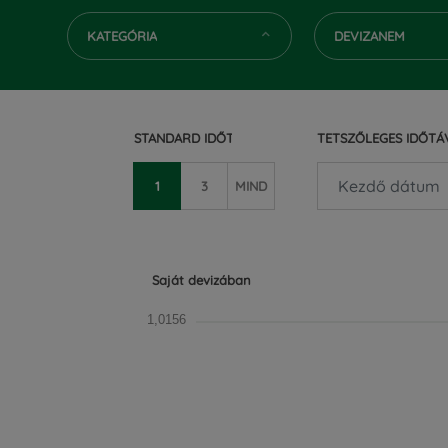
KATEGÓRIA
DEVIZANEM
STANDARD IDŐTÁV (ÉV)
TETSZŐLEGES IDŐTÁ
1
3
MIND
Saját devizában
1,0156