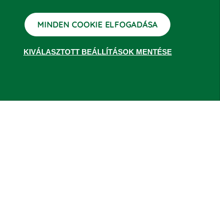
LETÖLTÉS
MINDEN COOKIE ELFOGADÁSA
KIVÁLASZTOTT BEÁLLÍTÁSOK MENTÉSE
n. A viszonyítás alapja (bázis) az egyes alapok/részalapok
 tizedesjegyig jeleníti meg. A grafikon rajzoló az
 esetében az alapok/részalapok napi árfolyama az MNB adott
datait tekintheti meg. A múltbeli teljesítmények nem jelentenek
setén évesített hozam kerül feltüntetésre. A hozamokra
tüntetett hozamadatok a forgalmazási, számlavezetési költségek
 hiteles információkat a havi portfólió jelentések, az éves és
denominált alapok hozamadatai magyar forintban, (a más devizában
nált alapok forintban számított eredményét növelheti vagy