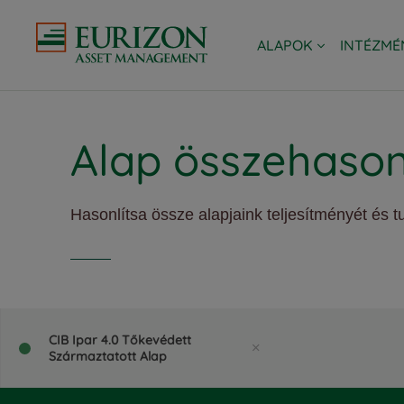
ALAPOK
INTÉZMÉ
TÖRTÉNETÜNK
EURIZON A
Alap összehason
Hasonlítsa össze alapjaink teljesítményét és t
CIB Ipar 4.0 Tőkevédett
Származtatott Alap