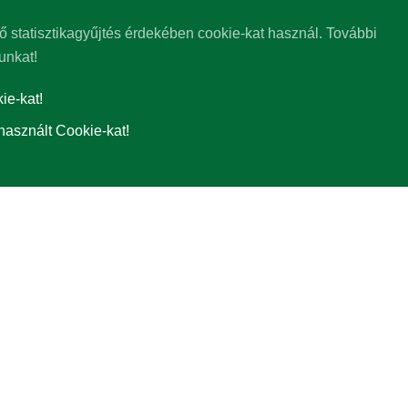
ő statisztikagyűjtés érdekében cookie-kat használ. További
unkat!
e-kat!
használt Cookie-kat!
rtékre (bázisra) hozzuk az árfolyamalakulás összehasonlíthatósága érdekébe
 minden esetben 1. A grafikon rajzoló az így átszámolt árfolyamértékeket négy
ában jeleníti meg, a közös devizanemben is megtekinthető árfolyam-alakulás
tásra. Az összehasonlítóval az adott időpontban működő alapok/részalapok a
rövidebb időszakok esetén tényleges hozam, egy évnél hosszabb időszakok e
sítményt jelzik, de nem jelentenek garanciát a jövőbeni teljesítményre. A fel
entett nettó hozamok. Az alapok/részalapok múltbeli teljesítményeiről további
sa az alap/részalap legutolsó publikált árfolyamával történik. A forintban 
gállapításra). Felhívjuk szíves figyelmét arra, hogy a nem forintban denomi
sa.