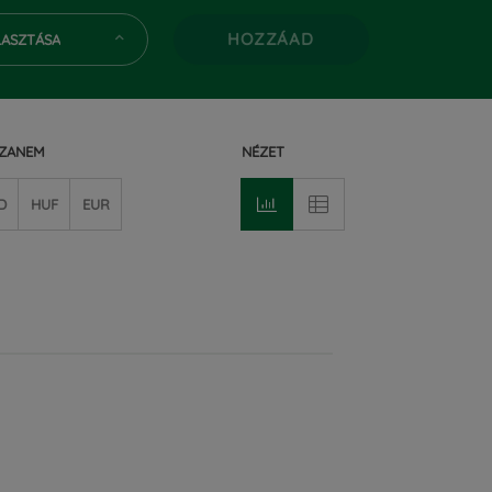
HOZZÁAD
LASZTÁSA
IZANEM
NÉZET
D
HUF
EUR