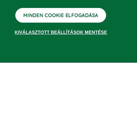
LETÖLTÉS
MINDEN COOKIE ELFOGADÁSA
KIVÁLASZTOTT BEÁLLÍTÁSOK MENTÉSE
n. A viszonyítás alapja (bázis) az egyes alapok/részalapok
 tizedesjegyig jeleníti meg. A grafikon rajzoló az
 esetében az alapok/részalapok napi árfolyama az MNB adott
datait tekintheti meg. A múltbeli teljesítmények nem jelentenek
setén évesített hozam kerül feltüntetésre. A hozamokra
tüntetett hozamadatok a forgalmazási, számlavezetési költségek
 hiteles információkat a havi portfólió jelentések, az éves és
denominált alapok hozamadatai magyar forintban, (a más devizában
nált alapok forintban számított eredményét növelheti vagy