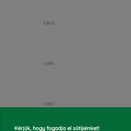
0,9918
0,9891
0,9863
2020.04
2020.05
2020.06
20
Kérjük, hogy fogadja el sütijeinket!