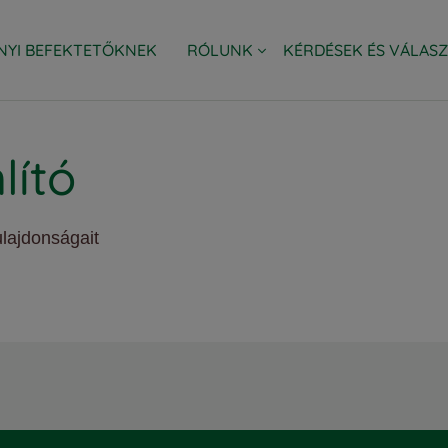
NYI BEFEKTETŐKNEK
RÓLUNK
KÉRDÉSEK ÉS VÁLAS
SSET MANAGEMENT HUNGARY ZRT.
LAKOSSÁGI AJÁNLATOK
VÁLLALATI AJÁNLATOK
EURIZON CSOPORT
ESG
lító
ulajdonságait