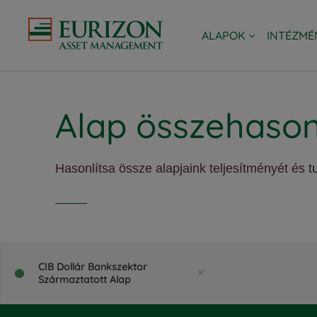
ALAPOK
INTÉZMÉ
TÖRTÉNETÜNK
EURIZON A
Alap összehason
Hasonlítsa össze alapjaink teljesítményét és t
CIB Dollár Bankszektor
Származtatott Alap