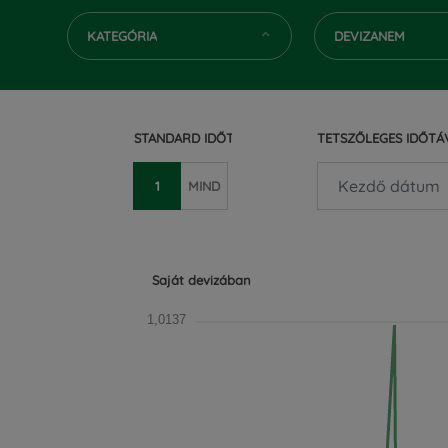
KATEGÓRIA
DEVIZANEM
STANDARD IDŐTÁV (ÉV)
TETSZŐLEGES IDŐTÁ
1
MIND
Saját devizában
1,0137