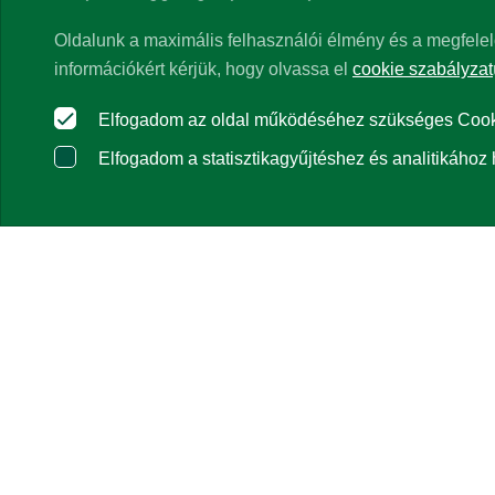
Oldalunk a maximális felhasználói élmény és a megfelel
információkért kérjük, hogy olvassa el
cookie szabályzat
Elfogadom az oldal működéséhez szükséges Cooki
Elfogadom a statisztikagyűjtéshez és analitikához 
Grafikonos nézet:
Az alapok/részalapok árfolyamait közös kezdőé
kiválasztott kezdődátumon érvényes árfolyama, a kezdőérték ezért
alapok/részalapok árfolyam-alakulását alapeseteben saját deviz
napra érvényes EUR/HUF, USD/HUF devizaárfolyamával kerül átvál
garanciát a jövőbeni teljesítményre.
Táblázatos nézet:
Egy évnél 
vonatkozó megállapítások a normál piaci viszonyok melletti telje
levonása előtti, az alapok/részalapok működési költségeivel csökk
féléves jelentések tartalmaznak. A visszatekintő hozamok számítá
denominált alapok hozamadatai az adott devizanemben kerülnek me
csökkentheti a forint adott devizával szembeni árfolyamingadozá
2021.04.23.