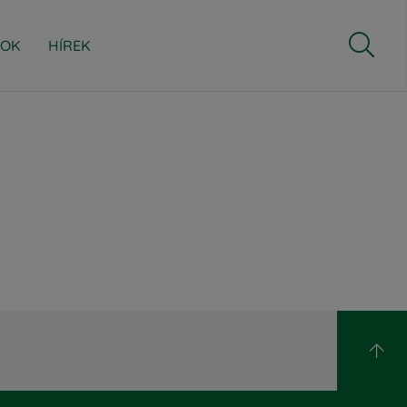

ZOK
HÍREK

DOKUMENTUMOK RÓLUNK