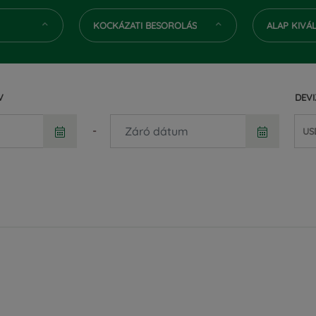
KOCKÁZATI BESOROLÁS
ALAP KIVÁ
V
DEV
-
US