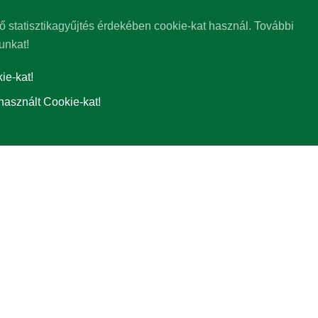
ő statisztikagyűjtés érdekében cookie-kat használ. További
unkat!
e-kat!
használt Cookie-kat!
rtékre (bázisra) hozzuk az árfolyamalakulás összehasonlíthatósága érdekébe
 minden esetben 1. A grafikon rajzoló az így átszámolt árfolyamértékeket négy
ában jeleníti meg, a közös devizanemben is megtekinthető árfolyam-alakulás
tásra. Az összehasonlítóval az adott időpontban működő alapok/részalapok a
rövidebb időszakok esetén tényleges hozam, egy évnél hosszabb időszakok e
sítményt jelzik, de nem jelentenek garanciát a jövőbeni teljesítményre. A fel
entett nettó hozamok. Az alapok/részalapok múltbeli teljesítményeiről további
sa az alap/részalap legutolsó publikált árfolyamával történik. A forintban 
gállapításra). Felhívjuk szíves figyelmét arra, hogy a nem forintban denomi
sa.