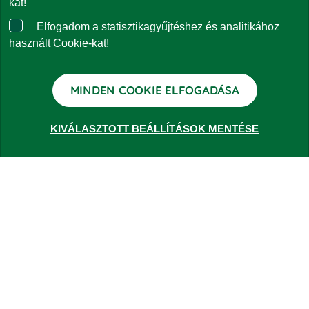
kat!
Elfogadom a statisztikagyűjtéshez és analitikához
Panaszkezelés
használt Cookie-kat!
Kapcsolat
MINDEN COOKIE ELFOGADÁSA
KIVÁLASZTOTT BEÁLLÍTÁSOK MENTÉSE
ALAPOK
Lakossági ajánlatok
Vállalati ajánlatok
RÓLUNK