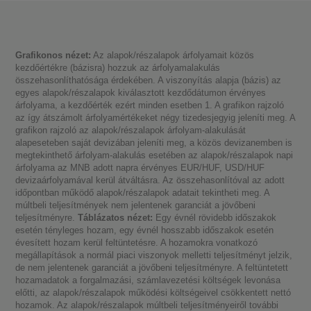
Grafikonos nézet:
Az alapok/részalapok árfolyamait közös
kezdőértékre (bázisra) hozzuk az árfolyamalakulás
összehasonlíthatósága érdekében. A viszonyítás alapja (bázis) az
egyes alapok/részalapok kiválasztott kezdődátumon érvényes
árfolyama, a kezdőérték ezért minden esetben 1. A grafikon rajzoló
az így átszámolt árfolyamértékeket négy tizedesjegyig jeleníti meg. A
grafikon rajzoló az alapok/részalapok árfolyam-alakulását
alapeseteben saját devizában jeleníti meg, a közös devizanemben is
megtekinthető árfolyam-alakulás esetében az alapok/részalapok napi
árfolyama az MNB adott napra érvényes EUR/HUF, USD/HUF
devizaárfolyamával kerül átváltásra. Az összehasonlítóval az adott
időpontban működő alapok/részalapok adatait tekintheti meg. A
múltbeli teljesítmények nem jelentenek garanciát a jövőbeni
teljesítményre.
Táblázatos nézet:
Egy évnél rövidebb időszakok
esetén tényleges hozam, egy évnél hosszabb időszakok esetén
évesített hozam kerül feltüntetésre. A hozamokra vonatkozó
megállapítások a normál piaci viszonyok melletti teljesítményt jelzik,
de nem jelentenek garanciát a jövőbeni teljesítményre. A feltüntetett
hozamadatok a forgalmazási, számlavezetési költségek levonása
előtti, az alapok/részalapok működési költségeivel csökkentett nettó
hozamok. Az alapok/részalapok múltbeli teljesítményeiről további