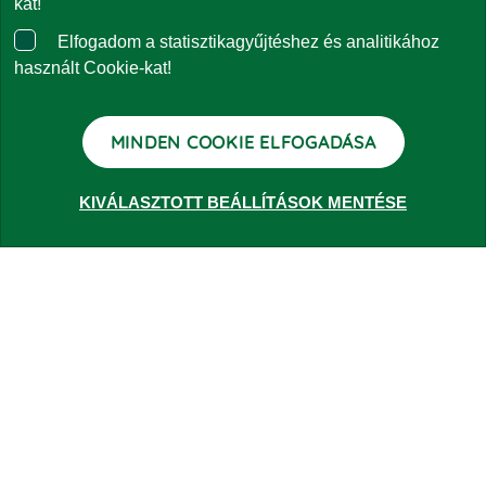
kat!
Elfogadom a statisztikagyűjtéshez és analitikához
Panaszkezelés
használt Cookie-kat!
Kapcsolat
MINDEN COOKIE ELFOGADÁSA
KIVÁLASZTOTT BEÁLLÍTÁSOK MENTÉSE
ALAPOK
Lakossági ajánlatok
Vállalati ajánlatok
RÓLUNK