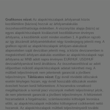
Grafikonos nézet:
Az alapok/részalapok árfolyamait közös
kezdőértékre (bázisra) hozzuk az árfolyamalakulás
összehasonlíthatósága érdekében. A viszonyítás alapja (bázis) az
egyes alapok/részalapok kiválasztott kezdődátumon érvényes
árfolyama, a kezdőérték ezért minden esetben 1. A grafikon rajzoló
az így átszámolt árfolyamértékeket négy tizedesjegyig jeleníti meg. A
grafikon rajzoló az alapok/részalapok árfolyam-alakulását
alapeseteben saját devizában jeleníti meg, a közös devizanemben is
megtekinthető árfolyam-alakulás esetében az alapok/részalapok napi
árfolyama az MNB adott napra érvényes EUR/HUF, USD/HUF
devizaárfolyamával kerül átváltásra. Az összehasonlítóval az adott
időpontban működő alapok/részalapok adatait tekintheti meg. A
múltbeli teljesítmények nem jelentenek garanciát a jövőbeni
teljesítményre.
Táblázatos nézet:
Egy évnél rövidebb időszakok
esetén tényleges hozam, egy évnél hosszabb időszakok esetén
évesített hozam kerül feltüntetésre. A hozamokra vonatkozó
megállapítások a normál piaci viszonyok melletti teljesítményt jelzik,
de nem jelentenek garanciát a jövőbeni teljesítményre. A feltüntetett
hozamadatok a forgalmazási, számlavezetési költségek levonása
előtti, az alapok/részalapok működési költségeivel csökkentett nettó
hozamok. Az alapok/részalapok múltbeli teljesítményeiről további