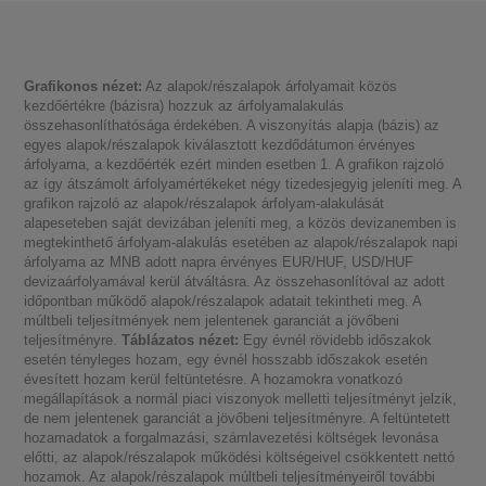
Grafikonos nézet:
Az alapok/részalapok árfolyamait közös
kezdőértékre (bázisra) hozzuk az árfolyamalakulás
összehasonlíthatósága érdekében. A viszonyítás alapja (bázis) az
egyes alapok/részalapok kiválasztott kezdődátumon érvényes
árfolyama, a kezdőérték ezért minden esetben 1. A grafikon rajzoló
az így átszámolt árfolyamértékeket négy tizedesjegyig jeleníti meg. A
grafikon rajzoló az alapok/részalapok árfolyam-alakulását
alapeseteben saját devizában jeleníti meg, a közös devizanemben is
megtekinthető árfolyam-alakulás esetében az alapok/részalapok napi
árfolyama az MNB adott napra érvényes EUR/HUF, USD/HUF
devizaárfolyamával kerül átváltásra. Az összehasonlítóval az adott
időpontban működő alapok/részalapok adatait tekintheti meg. A
múltbeli teljesítmények nem jelentenek garanciát a jövőbeni
teljesítményre.
Táblázatos nézet:
Egy évnél rövidebb időszakok
esetén tényleges hozam, egy évnél hosszabb időszakok esetén
évesített hozam kerül feltüntetésre. A hozamokra vonatkozó
megállapítások a normál piaci viszonyok melletti teljesítményt jelzik,
de nem jelentenek garanciát a jövőbeni teljesítményre. A feltüntetett
hozamadatok a forgalmazási, számlavezetési költségek levonása
előtti, az alapok/részalapok működési költségeivel csökkentett nettó
hozamok. Az alapok/részalapok múltbeli teljesítményeiről további