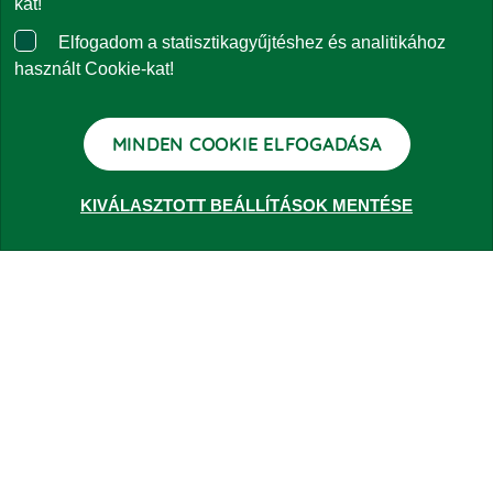
kat!
Elfogadom a statisztikagyűjtéshez és analitikához
Panaszkezelés
használt Cookie-kat!
Kapcsolat
MINDEN COOKIE ELFOGADÁSA
KIVÁLASZTOTT BEÁLLÍTÁSOK MENTÉSE
ALAPOK
Lakossági ajánlatok
Vállalati ajánlatok
RÓLUNK