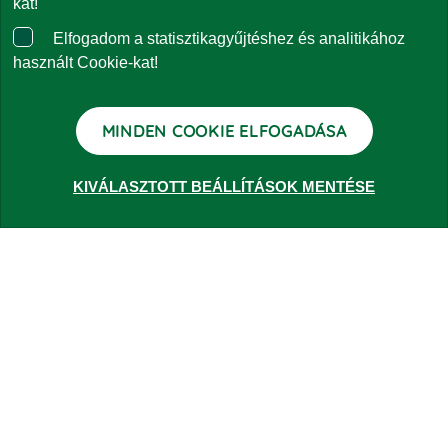
kat!
Elfogadom a statisztikagyűjtéshez és analitikához
Panaszkezelés
használt Cookie-kat!
Kapcsolat
MINDEN COOKIE ELFOGADÁSA
KIVÁLASZTOTT BEÁLLÍTÁSOK MENTÉSE
ALAPOK
Lakossági ajánlatok
Vállalati ajánlatok
RÓLUNK