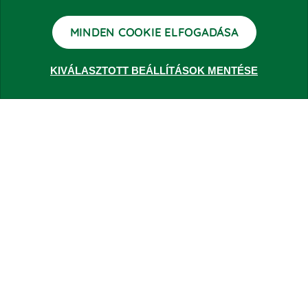
VISSZA A HÍREKHEZ
MINDEN COOKIE ELFOGADÁSA
KIVÁLASZTOTT BEÁLLÍTÁSOK MENTÉSE
Kapcsolódó dokumentumok

Kapcsolódó dokumentumok