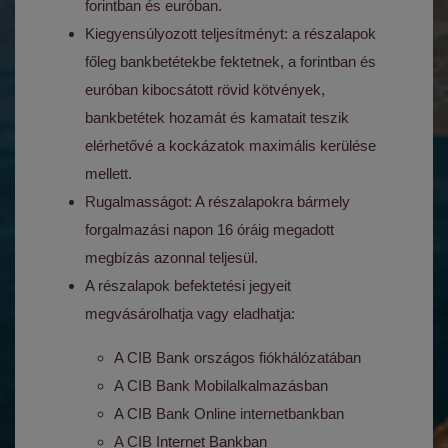
forintban és euróban.
Kiegyensúlyozott teljesítményt: a részalapok
főleg bankbetétekbe fektetnek, a forintban és
euróban kibocsátott rövid kötvények,
bankbetétek hozamát és kamatait teszik
elérhetővé a kockázatok maximális kerülése
mellett.
Rugalmasságot: A részalapokra bármely
forgalmazási napon 16 óráig megadott
megbízás azonnal teljesül.
A részalapok befektetési jegyeit
megvásárolhatja vagy eladhatja:
A CIB Bank országos fiókhálózatában
A CIB Bank Mobilalkalmazásban
A CIB Bank Online internetbankban
A CIB Internet Bankban