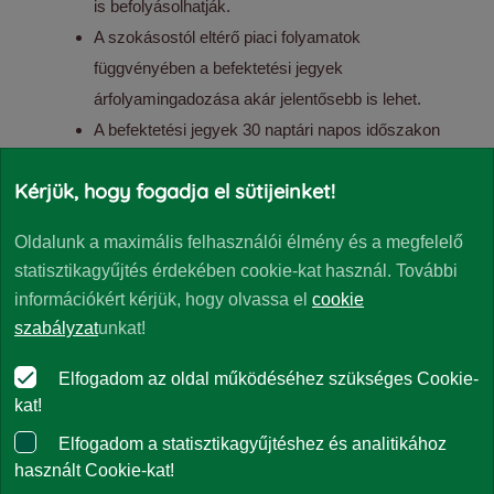
is befolyásolhatják.
A szokásostól eltérő piaci folyamatok
függvényében a befektetési jegyek
árfolyamingadozása akár jelentősebb is lehet.
A befektetési jegyek 30 naptári napos időszakon
belüli visszaváltása árfolyamveszteséggel is
Kérjük, hogy fogadja el sütijeinket!
járhat.
Oldalunk a maximális felhasználói élmény és a megfelelő
A Részalapok tájékoztatóját, kezelési szabályzatát, a
statisztikagyűjtés érdekében cookie-kat használ. További
Részalapra vonatkozó kiemelt befektetői
információkért kérjük, hogy olvassa el
cookie
információkat, portfóliójelentéseket, éves, féléves
szabályzat
unkat!
jelentéseket forgalmazási helyeinken és a
www.eurizoncapital.com/hu internetes oldalon tesszük
Elfogadom az oldal működéséhez szükséges Cookie-
elérhetővé.
kat!
Elfogadom a statisztikagyűjtéshez és analitikához
használt Cookie-kat!