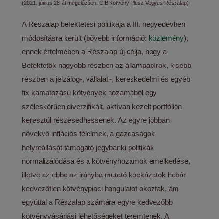
(2021. június 28-át megelőzően: CIB Kötvény Plusz Vegyes Részalap)
A Részalap befektetési politikája a III. negyedévben
módosításra került (bővebb információ:
közlemény
),
ennek értelmében a Részalap új célja, hogy a
Befektetők nagyobb részben az állampapírok, kisebb
részben a jelzálog-, vállalati-, kereskedelmi és egyéb
fix kamatozású kötvények hozamából egy
széleskörűen diverzifikált, aktívan kezelt portfólión
keresztül részesedhessenek. Az egyre jobban
növekvő inflációs félelmek, a gazdaságok
helyreállását támogató jegybanki politikák
normalizálódása és a kötvényhozamok emelkedése,
illetve az ebbe az irányba mutató kockázatok habár
kedvezőtlen kötvénypiaci hangulatot okoztak, ám
egyúttal a Részalap számára egyre kedvezőbb
kötvényvásárlási lehetőségeket teremtenek. A