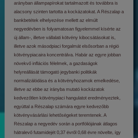
arányban állampapírokat tartalmazott és továbbra is
alacsony szinten tartotta a kockázatokat. A Részalap a
bankbetétek elhelyezése mellett az elmúlt
negyedévben is folyamatosan figyelemmel kísérte az
új állam-, illetve vállalati kötvény kibocsátásokat is,
illetve azok másodpiaci forgalmát elsősorban a régió
kötvénypiacaira koncentrálva. Habár az egyre jobban
növekvő inflációs félelmek, a gazdaságok
helyreállását támogató jegybanki politikák
normalizálódása és a kötvényhozamok emelkedése,
illetve az ebbe az irányba mutató kockázatok
kedvezőtlen kötvénypiaci hangulatot eredményeztek,
egyúttal a Részalap számára egyre kedvezőbb
kötvényvásárlási lehetőségeket teremtenek. A
Részalap a negyedév során a portfóliójának átlagos
hátralevő futamidejét 0,37 évről 0,68 évre növelte, így