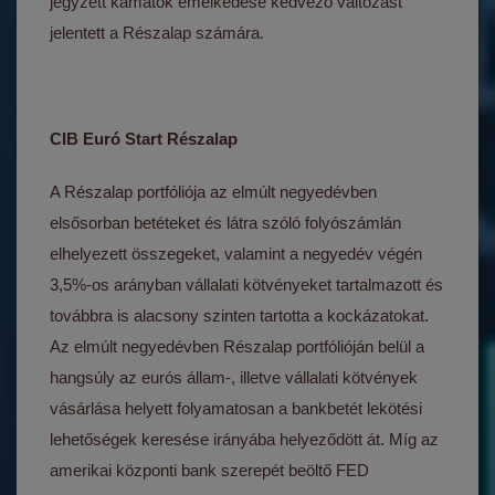
jegyzett kamatok emelkedése kedvező változást
jelentett a Részalap számára.
CIB Euró Start Részalap
A Részalap portfóliója az elmúlt negyedévben
elsősorban betéteket és látra szóló folyószámlán
elhelyezett összegeket, valamint a negyedév végén
3,5%-os arányban vállalati kötvényeket tartalmazott és
továbbra is alacsony szinten tartotta a kockázatokat.
Az elmúlt negyedévben Részalap portfólióján belül a
hangsúly az eurós állam-, illetve vállalati kötvények
vásárlása helyett folyamatosan a bankbetét lekötési
lehetőségek keresése irányába helyeződött át. Míg az
amerikai központi bank szerepét beöltő FED