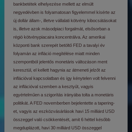
bankbetétek elhelyezése mellett az elmúlt
negyedévben is folyamatosan figyelemmel kísérte az
új dollár állam-, illetve vállalati kötvény kibocsátásokat
is, illetve azok másodpiaci forgalmát, elsősorban a
régió kötvénypiacaira koncentrálva. Az amerikai
központi bank szerepét betöltő FED a tavalyi év
folyamán az infláció megítélése miatt minden
szempontból jelentős monetáris változáson ment
keresztül, el kellett hagynia az átmeneti jelzőt az
inflációval kapcsolatban és így kénytelen volt felvenni
az inflációval szemben a kesztyűt, vagyis
egyértelműen a szigorítás irányába tolta a monetáris
politikát. A FED novemberben bejelentette a tapering-
et, vagyis az eszközvásárlások havi 15 milliárd USD
összeggel való csökkentését, amit 6 héttel később
megduplázott, havi 30 milliárd USD összeggel