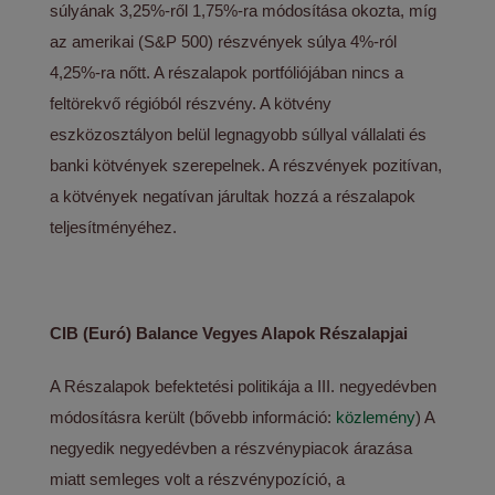
súlyának 3,25%-ről 1,75%-ra módosítása okozta, míg
az amerikai (S&P 500) részvények súlya 4%-ról
4,25%-ra nőtt. A részalapok portfóliójában nincs a
feltörekvő régióból részvény. A kötvény
eszközosztályon belül legnagyobb súllyal vállalati és
banki kötvények szerepelnek. A részvények pozitívan,
a kötvények negatívan járultak hozzá a részalapok
teljesítményéhez.
CIB (Euró) Balance Vegyes Alapok Részalapjai
A Részalapok befektetési politikája a III. negyedévben
módosításra került (bővebb információ:
közlemény
) A
negyedik negyedévben a részvénypiacok árazása
miatt semleges volt a részvénypozíció, a