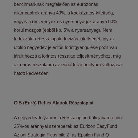
benchmarknak megfelelően az eurózónás
állampapírok aránya 40%, a kockázatos kitettség,
vagyis a részvények és nyersanyagok aránya 50%
körül mozgott (ebből kb. 5% a nyersanyag). Nem
fedezzük a Részalapok devizás kitettségét, így az
utolsó negyedév jelentős forintgyengülése pozitívan
járult hozzá a forintos részalap teljesítményéhez, míg
az eurós részalapra az euró/dollár árfolyam változása
hatott kedvezően.
CIB (Euró) Reflex Alapok Részalapjai
A negyedév folyamán a Részalap portfóliójában rendre
25%-os aránnyal szerepeltek az Eurizon EasyFund
Azioni Strategia Flessibile Z, az Epsilon Fund Q-