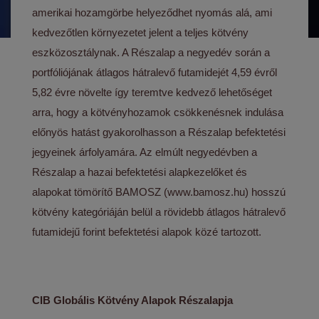
amerikai hozamgörbe helyeződhet nyomás alá, ami
kedvezőtlen környezetet jelent a teljes kötvény
eszközosztálynak. A Részalap a negyedév során a
portfóliójának átlagos hátralevő futamidejét 4,59 évről
5,82 évre növelte így teremtve kedvező lehetőséget
arra, hogy a kötvényhozamok csökkenésnek indulása
előnyös hatást gyakorolhasson a Részalap befektetési
jegyeinek árfolyamára. Az elmúlt negyedévben a
Részalap a hazai befektetési alapkezelőket és
alapokat tömörítő BAMOSZ (www.bamosz.hu) hosszú
kötvény kategóriáján belül a rövidebb átlagos hátralevő
futamidejű forint befektetési alapok közé tartozott.
CIB Globális Kötvény Alapok Részalapja