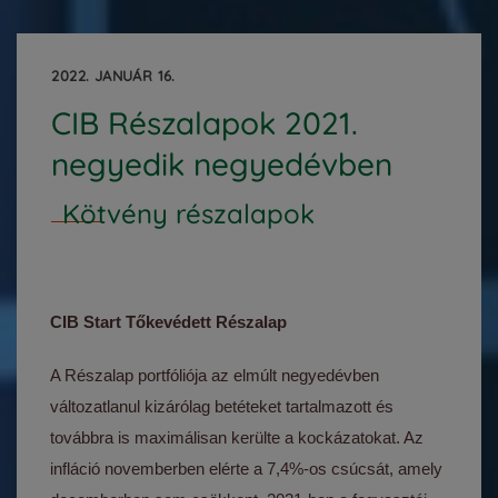
2022. JANUÁR 16.
CIB Részalapok 2021.
negyedik negyedévben
Kötvény részalapok
CIB Start Tőkevédett Részalap
A Részalap portfóliója az elmúlt negyedévben
változatlanul kizárólag betéteket tartalmazott és
továbbra is maximálisan kerülte a kockázatokat. Az
infláció novemberben elérte a 7,4%-os csúcsát, amely