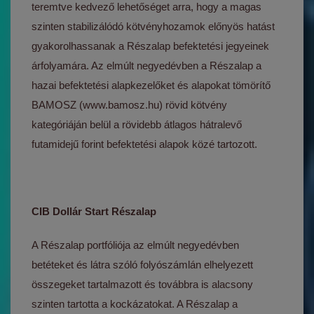
teremtve kedvező lehetőséget arra, hogy a magas
szinten stabilizálódó kötvényhozamok előnyös hatást
gyakorolhassanak a Részalap befektetési jegyeinek
árfolyamára. Az elmúlt negyedévben a Részalap a
hazai befektetési alapkezelőket és alapokat tömörítő
BAMOSZ (www.bamosz.hu) rövid kötvény
kategóriáján belül a rövidebb átlagos hátralevő
futamidejű forint befektetési alapok közé tartozott.
CIB Dollár Start Részalap
A Részalap portfóliója az elmúlt negyedévben
betéteket és látra szóló folyószámlán elhelyezett
összegeket tartalmazott és továbbra is alacsony
szinten tartotta a kockázatokat. A Részalap a