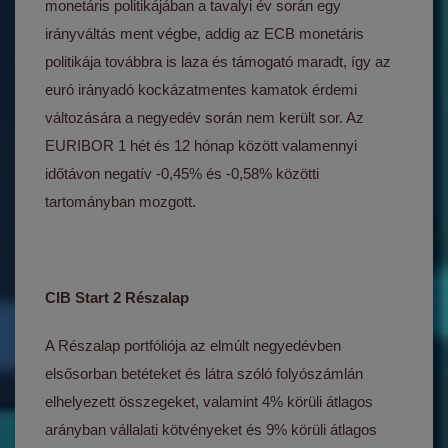
monetáris politikájában a tavalyi év során egy
irányváltás ment végbe, addig az ECB monetáris
politikája továbbra is laza és támogató maradt, így az
euró irányadó kockázatmentes kamatok érdemi
változására a negyedév során nem került sor. Az
EURIBOR 1 hét és 12 hónap között valamennyi
időtávon negatív -0,45% és -0,58% közötti
tartományban mozgott.
CIB Start 2 Részalap
A Részalap portfóliója az elmúlt negyedévben
elsősorban betéteket és látra szóló folyószámlán
elhelyezett összegeket, valamint 4% körüli átlagos
arányban vállalati kötvényeket és 9% körüli átlagos