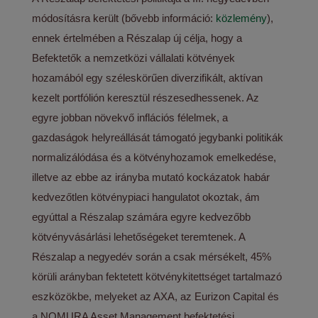
módosításra került (bővebb információ:
közlemény
),
ennek értelmében a Részalap új célja, hogy a
Befektetők a nemzetközi vállalati kötvények
hozamából egy széleskörűen diverzifikált, aktívan
kezelt portfólión keresztül részesedhessenek. Az
egyre jobban növekvő inflációs félelmek, a
gazdaságok helyreállását támogató jegybanki politikák
normalizálódása és a kötvényhozamok emelkedése,
illetve az ebbe az irányba mutató kockázatok habár
kedvezőtlen kötvénypiaci hangulatot okoztak, ám
egyúttal a Részalap számára egyre kedvezőbb
kötvényvásárlási lehetőségeket teremtenek. A
Részalap a negyedév során a csak mérsékelt, 45%
körüli arányban fektetett kötvénykitettséget tartalmazó
eszközökbe, melyeket az AXA, az Eurizon Capital és
a NOMURA Asset Management befektetési