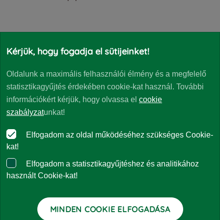
Abszolút hozamú részalapok
Kérjük, hogy fogadja el sütijeinket!
Oldalunk a maximális felhasználói élmény és a megfelelő
statisztikagyűjtés érdekében cookie-kat használ. További
CIB (Euró) Talentum Total Return Alapok
információkért kérjük, hogy olvassa el
cookie
Részalapjai
szabályzat
unkat!
Az Alapkezelő az Intesa Sanpaolo csoporthoz tartozó
Elfogadom az oldal működéséhez szükséges Cookie-
Eurizon Capital szakértői támogatásával világszerte
kat!
ismert alapkezelők palettájáról válogatja össze a
Elfogadom a statisztikagyűjtéshez és analitikához
Részalapok eszközkosarát. A negyedik negyedévben
használt Cookie-kat!
a portfóliójukban legnagyobb arányban a Flexible Multi
Asset stratégiát követő alapok voltak, ezek súlya az
MINDEN COOKIE ELFOGADÁSA
év végén 36,5% volt. A negyedév során emelkedett a