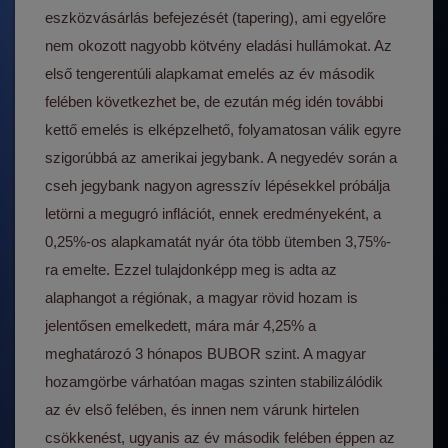
eszközvásárlás befejezését (tapering), ami egyelőre
nem okozott nagyobb kötvény eladási hullámokat. Az
első tengerentúli alapkamat emelés az év második
felében következhet be, de ezután még idén további
kettő emelés is elképzelhető, folyamatosan válik egyre
szigorúbbá az amerikai jegybank. A negyedév során a
cseh jegybank nagyon agresszív lépésekkel próbálja
letörni a megugró inflációt, ennek eredményeként, a
0,25%-os alapkamatát nyár óta több ütemben 3,75%-
ra emelte. Ezzel tulajdonképp meg is adta az
alaphangot a régiónak, a magyar rövid hozam is
jelentősen emelkedett, mára már 4,25% a
meghatározó 3 hónapos BUBOR szint. A magyar
hozamgörbe várhatóan magas szinten stabilizálódik
az év első felében, és innen nem várunk hirtelen
csökkenést, ugyanis az év második felében éppen az