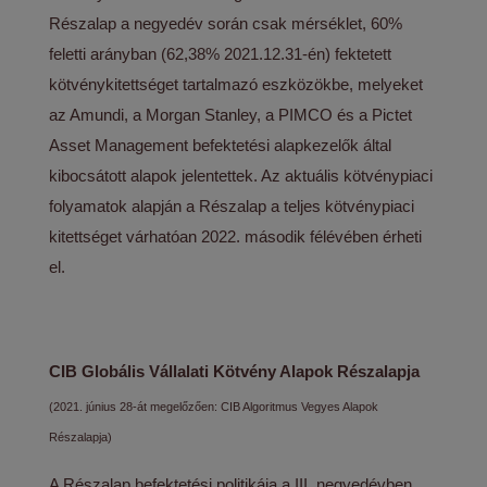
Részalap a negyedév során csak mérséklet, 60%
feletti arányban (62,38% 2021.12.31-én) fektetett
kötvénykitettséget tartalmazó eszközökbe, melyeket
az Amundi, a Morgan Stanley, a PIMCO és a Pictet
Asset Management befektetési alapkezelők által
kibocsátott alapok jelentettek. Az aktuális kötvénypiaci
folyamatok alapján a Részalap a teljes kötvénypiaci
kitettséget várhatóan 2022. második félévében érheti
el.
CIB Globális Vállalati Kötvény Alapok Részalapja
(2021. június 28-át megelőzően: CIB Algoritmus Vegyes Alapok
Részalapja)
A Részalap befektetési politikája a III. negyedévben