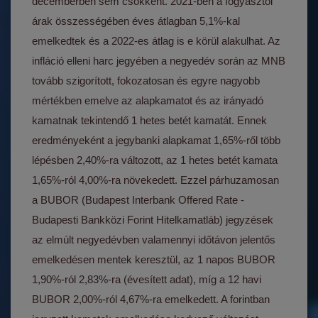
decemberben sem csökkent. 2021-ben a fogyasztói
árak összességében éves átlagban 5,1%-kal
emelkedtek és a 2022-es átlag is e körül alakulhat. Az
infláció elleni harc jegyében a negyedév során az MNB
tovább szigorított, fokozatosan és egyre nagyobb
mértékben emelve az alapkamatot és az irányadó
kamatnak tekintendő 1 hetes betét kamatát. Ennek
eredményeként a jegybanki alapkamat 1,65%-ről több
lépésben 2,40%-ra változott, az 1 hetes betét kamata
1,65%-ról 4,00%-ra növekedett. Ezzel párhuzamosan
a BUBOR (Budapest Interbank Offered Rate -
Budapesti Bankközi Forint Hitelkamatláb) jegyzések
az elmúlt negyedévben valamennyi időtávon jelentős
emelkedésen mentek keresztül, az 1 napos BUBOR
1,90%-ról 2,83%-ra (évesített adat), míg a 12 havi
BUBOR 2,00%-ról 4,67%-ra emelkedett. A forintban