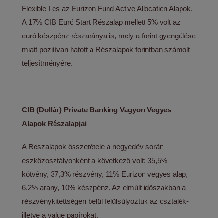
Flexible I és az Eurizon Fund Active Allocation Alapok.
A 17% CIB Euró Start Részalap mellett 5% volt az
euró készpénz részaránya is, mely a forint gyengülése
miatt pozitívan hatott a Részalapok forintban számolt
teljesítményére.
CIB (Dollár) Private Banking Vagyon Vegyes
Alapok Részalapjai
A Részalapok összetétele a negyedév során
eszközosztályonként a következő volt: 35,5%
kötvény, 37,3% részvény, 11% Eurizon vegyes alap,
6,2% arany, 10% készpénz. Az elmúlt időszakban a
részvénykitettségen belül felülsúlyoztuk az osztalék-
illetve a value papírokat.