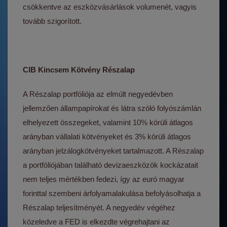
csökkentve az eszközvásárlások volumenét, vagyis
tovább szigorított.
CIB Kincsem Kötvény Részalap
A Részalap portfóliója az elmúlt negyedévben
jellemzően állampapírokat és látra szóló folyószámlán
elhelyezett összegeket, valamint 10% körüli átlagos
arányban vállalati kötvényeket és 3% körüli átlagos
arányban jelzálogkötvényeket tartalmazott. A Részalap
a portfóliójában található devizaeszközök kockázatait
nem teljes mértékben fedezi, így az euró magyar
forinttal szembeni árfolyamalakulása befolyásolhatja a
Részalap teljesítményét. A negyedév végéhez
közeledve a FED is elkezdte végrehajtani az