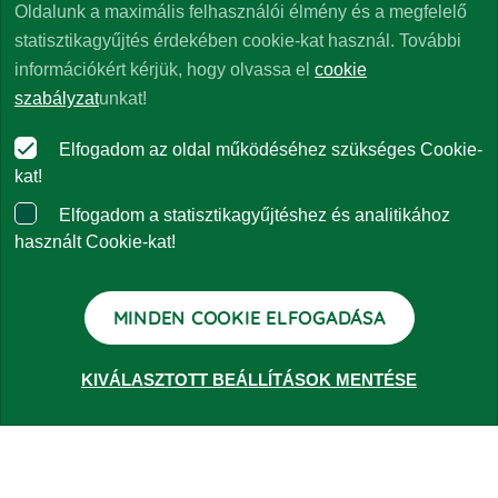
Oldalunk a maximális felhasználói élmény és a megfelelő
statisztikagyűjtés érdekében cookie-kat használ. További
információkért kérjük, hogy olvassa el
cookie
szabályzat
unkat!
Elfogadom az oldal működéséhez szükséges Cookie-
kat!
Elfogadom a statisztikagyűjtéshez és analitikához
használt Cookie-kat!
Termékstratégiánk fontos részét képezi a tőkevédett
befektetési alapok kibocsátása, mind a származtatott,
MINDEN COOKIE ELFOGADÁSA
mind a nem származtatott szegmensben, így büszkék
vagyunk arra, hogy 2020-ban az év tőkevédettalap-
KIVÁLASZTOTT BEÁLLÍTÁSOK MENTÉSE
kezelői lettünk ezen a patinás megmérettetésen.