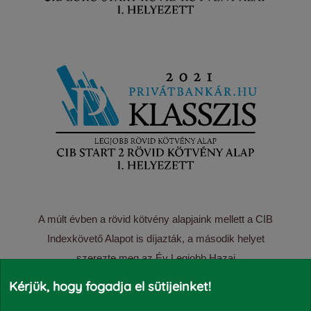
A múlt évben a rövid kötvény alapjaink mellett a CIB
Indexkövető Alapot is díjazták, a második helyet
szerezte meg az Év Legjobb Hazai
Részvénybefektető Alapja 2021 kategóriában.
Kérjük, hogy fogadja el sütijeinket!