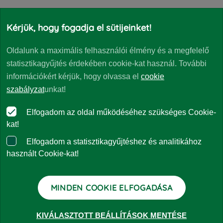
Kérjük, hogy fogadja el sütijeinket!
Oldalunk a maximális felhasználói élmény és a megfelelő
Gratulálunk portfólió menedzsereinknek, Asztalos
statisztikagyűjtés érdekében cookie-kat használ. További
Andrásnak, Csekő Zoltánnak és Szigetvári Dánielnek,
információkért kérjük, hogy olvassa el
cookie
hiszen minden jó teljesítmény mögött ott van egy
szabályzat
unkat!
sikeres portfólió menedzser.”
Elfogadom az oldal működéséhez szükséges Cookie-
kat!
Elfogadom a statisztikagyűjtéshez és analitikához
VISSZA A HÍREKHEZ
használt Cookie-kat!
MINDEN COOKIE ELFOGADÁSA
KIVÁLASZTOTT BEÁLLÍTÁSOK MENTÉSE