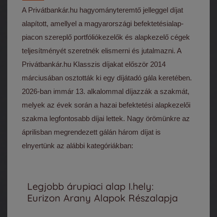
A Privátbankár.hu hagyományteremtő jelleggel díjat
alapított, amellyel a magyarországi befektetésialap-
piacon szereplő portfóliókezelők és alapkezelő cégek
teljesítményét szeretnék elismerni és jutalmazni. A
Privátbankár.hu Klasszis díjakat először 2014
márciusában osztották ki egy díjátadó gála keretében.
2026-ban immár 13. alkalommal díjazzák a szakmát,
melyek az évek során a hazai befektetési alapkezelői
szakma legfontosabb díjai lettek. Nagy örömünkre az
áprilisban megrendezett gálán három díjat is
elnyertünk az alábbi kategóriákban:
Legjobb árupiaci alap I.hely:
Eurizon Arany Alapok Részalapja