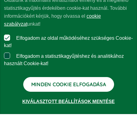
Oldalunk a maximális felhasználói élmény és a megfelelő
Leaflet
statisztikagyűjtés érdekében cookie-kat használ. További
Közlemények
információkért kérjük, hogy olvassa el
cookie
szabályzat
unkat!
Jelentések
Elfogadom az oldal működéséhez szükséges Cookie-
kat!
Panaszkezelés
Elfogadom a statisztikagyűjtéshez és analitikához
használt Cookie-kat!
Kapcsolat
MINDEN COOKIE ELFOGADÁSA
KIVÁLASZTOTT BEÁLLÍTÁSOK MENTÉSE
ALAPOK