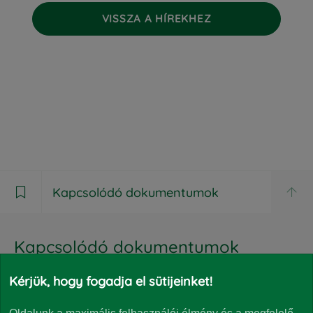
VISSZA A HÍREKHEZ
Kapcsolódó dokumentumok

Kapcsolódó dokumentumok
Kérjük, hogy fogadja el sütijeinket!
CIB ESG 2 Tőkevédett Származtatott Részalap -
