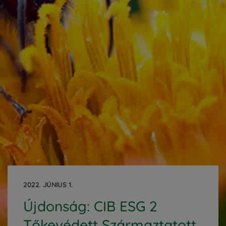
2022. JÚNIUS 1.
Újdonság: CIB ESG 2
Tőkevédett Származtatott