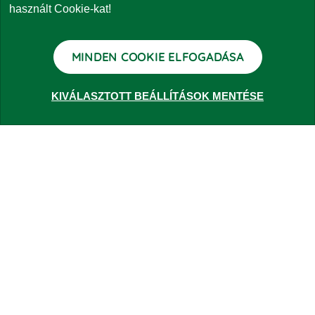
használt Cookie-kat!
MINDEN COOKIE ELFOGADÁSA
KIVÁLASZTOTT BEÁLLÍTÁSOK MENTÉSE
ALAPOK
Lakossági ajánlatok
Vállalati ajánlatok
RÓLUNK
Történetünk
Eurizon Asset Management Hungary Zrt.
Eurizon csoport
ESG