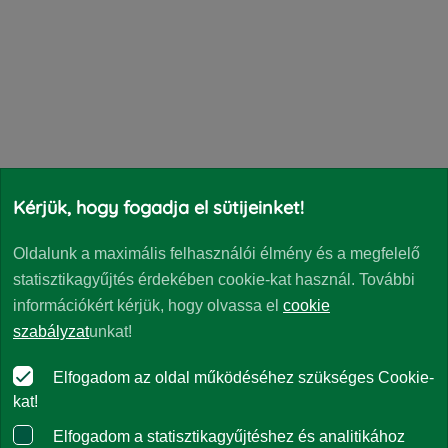
Kérjük, hogy fogadja el sütijeinket!
Közlemények
Oldalunk a maximális felhasználói élmény és a megfelelő
statisztikagyűjtés érdekében cookie-kat használ. További
Jelentések
információkért kérjük, hogy olvassa el
cookie
szabályzat
unkat!
Panaszkezelés
Elfogadom az oldal működéséhez szükséges Cookie-
kat!
Kapcsolat
Elfogadom a statisztikagyűjtéshez és analitikához