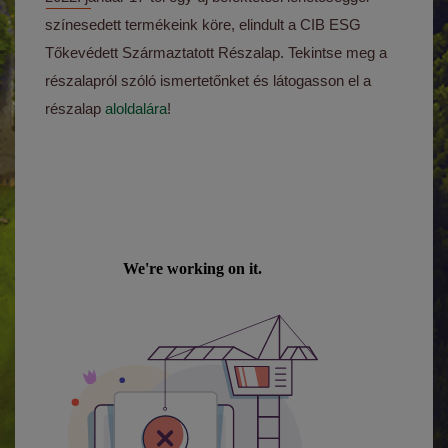
színesedett termékeink köre, elindult a CIB ESG
Tőkevédett Származtatott Részalap. Tekintse meg a
részalapról szóló ismertetőnket és látogasson el a
részalap
aloldalára
!