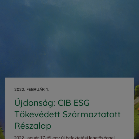
2022. FEBRUÁR 1.
Újdonság: CIB ESG
Tőkevédett Származtatott
Részalap
2022. január 17-től egy új befektetési lehetőséggel