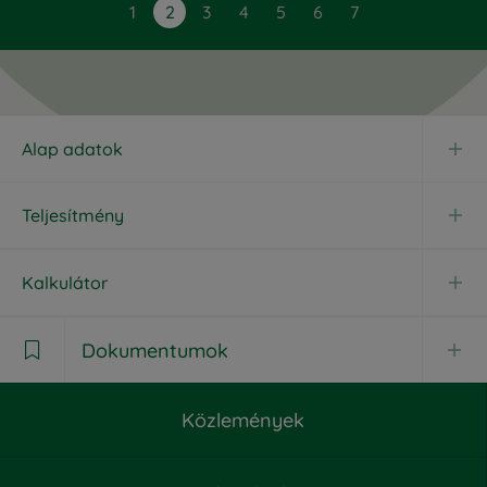
1
2
3
4
5
6
7
Alap adatok
Teljesítmény
Kalkulátor
Dokumentumok

Közlemények
Dokumentumok