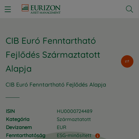


CIB Euró Fenntartható
Fejlődés Származtatott
Alapja
CIB Euró Fenntartható Fejlődés Alapja
ISIN
HU0000724489
Kategória
Származtatott
Devizanem
EUR
Fenntarthatóság
ESG-minősített
i