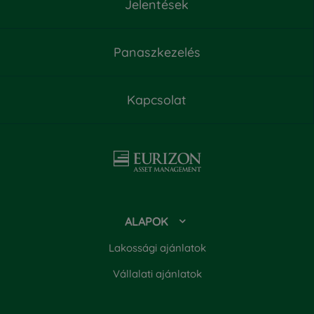
Jelentések
Havi jelentés

Kiemelt információkat tartalmazó dokumentum
Panaszkezelés

Tájékoztató és Kezelési Szabályzat

Kapcsolat
Féléves jelentés

Éves jelentés

ALAPOK
Megszűnési jelentés

Lakossági ajánlatok
Vállalati ajánlatok