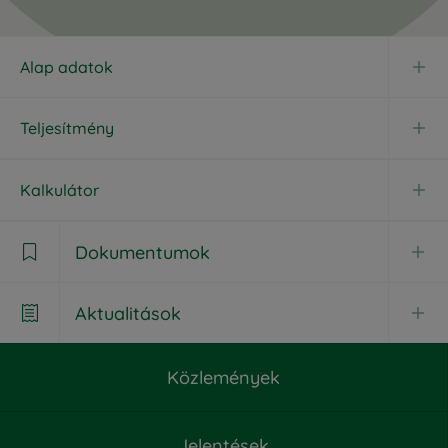
Alap adatok
Teljesítmény
Kalkulátor
Dokumentumok

Aktualitások

Dokumentumok
Közlemények
Aktualitások
Havi jelentés

CIB Európai Részvények Származtatott Alapja -

Jelentések