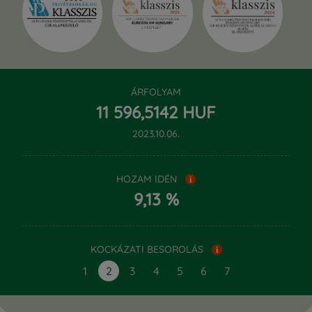
ÁRFOLYAM
‍11 596,‍5142 HUF
2023.10.06.
HOZAM IDÉN
i
9,13 %
KOCKÁZATI BESOROLÁS
i
1
2
3
4
5
6
7