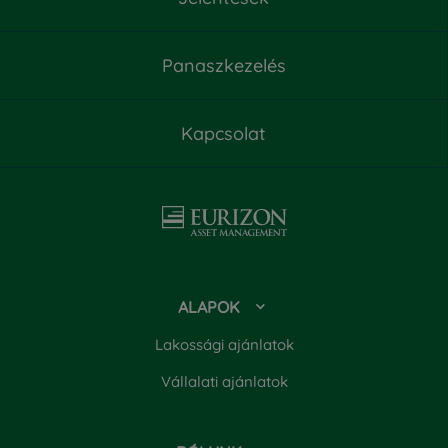
Kiemelt információkat tartalmazó dokumentum

megszűnési jelentés
CIB Európai Részvények Származtatott Alapja

Tájékoztató és Kezelési Szabályzat
Panaszkezelés

lejáratáról szóló közlemény
Féléves jelentés

Kapcsolat
Éves jelentés

Megszűnési jelentés

ALAPOK
Lakossági ajánlatok
Vállalati ajánlatok