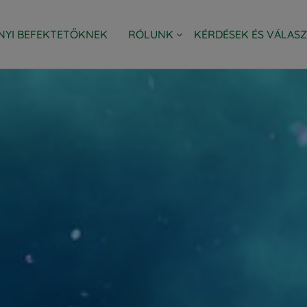
NYI BEFEKTETŐKNEK
RÓLUNK
KÉRDÉSEK ÉS VÁLAS
SSET MANAGEMENT HUNGARY ZRT.
LAKOSSÁGI AJÁNLATOK
VÁLLALATI AJÁNLATOK
EURIZON CSOPORT
ESG