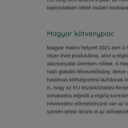
kapcsolatban lefelé mutató kockáz
Magyar kötvénypiac
Magyar makro helyzet 2021-ben a h
olyan évet produkálnia, ahol a rég
alacsonyabb ütemben nőttek. A mag
ható globális félvezetőhiány, illet
hatalmas költségvetési lazításnak l
is, hogy az EU felzárkóztatási forr
vonakodva teljesíti a régi/új korm
növekedési előrejelzésünk van az i
szintén lefelé térünk el az előrejel