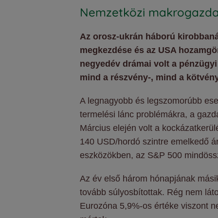
Nemzetközi makrogazda
Az orosz-ukrán háború kirobbanás
megkezdése és az USA hozamgörbe 
negyedév drámai volt a pénzügyi 
mind a részvény-, mind a kötvény
A legnagyobb és legszomorúbb esemén
termelési lánc problémákra, a gazd
Március elején volt a kockázatkerül
140 USD/hordó szintre emelkedő ár
eszközökben, az S&P 500 mindössz
Az év első három hónapjának másik 
tovább súlyosbítottak. Rég nem láto
Eurozóna 5,9%-os értéke viszont ne