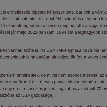
t is erőteljesebb lépésre kényszerítette, bár volt a vá
si kilátások miatt az „enyhébb szigor” is elegendő lehet
6-i kamatmeghatározó ülésén megindította a szigorító ci
ssel jár majd 2022-ben (ami 1994 óta a legnagyobb szig
ben vannak azóta is. Az USA kötvénypiaca 1973 óta nem
tvénypiacok is hasonlóan alulteljesítők (ott a 90-es év
szerűen” emelkedtek, de mivel nem azonos mértékű az 
A hozamgörbe 2 és 10 éves pontjai által meghatározott a
an egy erős recessziós jelzés, legalábbis az elmúlt 70 év
esszióba az USA gazdasága).
en elemzés hangsúlyozza, hogy az inflációval kapcsolat