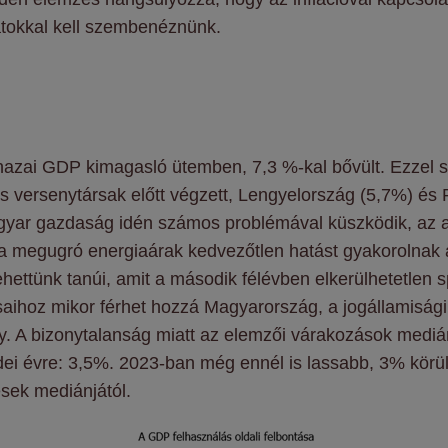
atokkal kell szembenéznünk.
azai GDP kimagasló ütemben, 7,3 %-kal bővült. Ezzel 
iós versenytársak előtt végzett, Lengyelország (5,7%) é
yar gazdaság idén számos problémával küszködik, az a
ve a megugró energiaárak kedvezőtlen hatást gyakorolnak 
ehettünk tanúi, amit a második félévben elkerülhetetlen 
ásaihoz mikor férhet hozzá Magyarország, a jogállamisági
ány. A bizonytalanság miatt az elemzői várakozások med
dei évre: 3,5%. 2023-ban még ennél is lassabb, 3% körü
zések mediánjától.