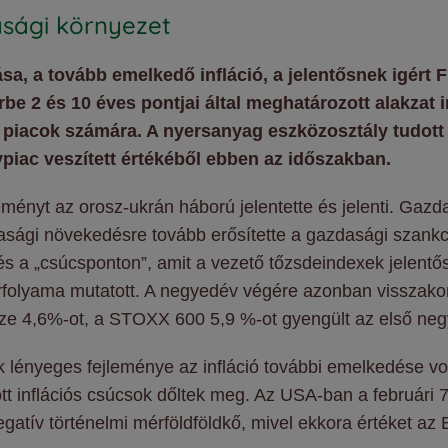
sági környezet
a, a tovább emelkedő infláció, a jelentősnek igért F
2 és 10 éves pontjai által meghatározott alakzat in
piacok számára. A nyersanyag eszközosztály tudott cs
piac veszített értékéből ebben az időszakban.
yt az orosz-ukrán háború jelentette és jelenti. Gazdasá
asági növekedésre tovább erősítette a gazdasági szankci
és a „csúcsponton”, amit a vezető tőzsdeindexek jelentős 
folyama mutatott. A negyedév végére azonban visszakorr
e 4,6%-ot, a STOXX 600 5,9 %-ot gyengült az első ne
lényeges fejleménye az infláció további emelkedése vol
tt inflációs csúcsok dőltek meg. Az USA-ban a februári 
gatív történelmi mérföldföldkő, mivel ekkora értéket a