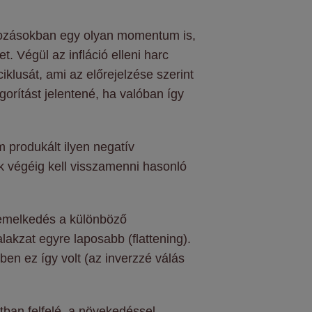
rakozásokban egy olyan momentum is,
. Végül az infláció elleni harc
klusát, ami az előrejelzése szerint
orítást jelentené, ha valóban így
 produkált ilyen negatív
ek végéig kell visszamenni hasonló
emelkedés a különböző
lakzat egyre laposabb (flattening).
ben ez így volt (az inverzzé válás
ban felfelé, a növekedéssel