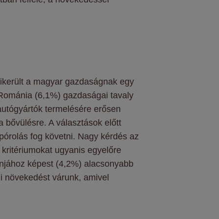
sikerült a magyar gazdaságnak egy
s Románia (6,1%) gazdaságai tavaly
utógyártók termelésére erősen
a bővülésre. A választások előtt
spórolás fog követni. Nagy kérdés az
 kritériumokat ugyanis egyelőre
iánjához képest (4,2%) alacsonyabb
li növekedést várunk, amivel