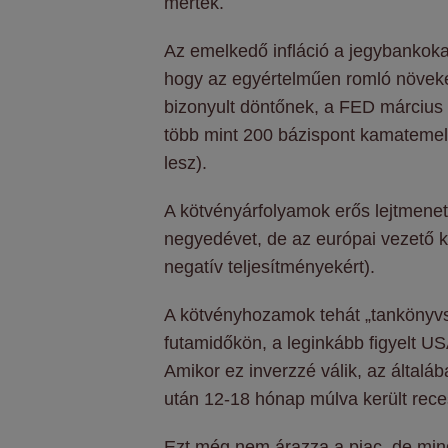
mértek.
Az emelkedő infláció a jegybankoka
hogy az egyértelműen romló növekedé
bizonyult döntőnek, a FED március 1
több mint 200 bázispont kamatemelé
lesz).
A kötvényárfolyamok erős lejtmenet
negyedévet, de az európai vezető kö
negatív teljesítményekért).
A kötvényhozamok tehát „tankönyv
futamidőkön, a leginkább figyelt US
Amikor ez inverzzé válik, az általáb
után 12-18 hónap múlva került rec
Ezt még nem árazza a piac, de mind