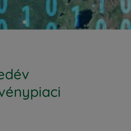
yedév
vénypiaci