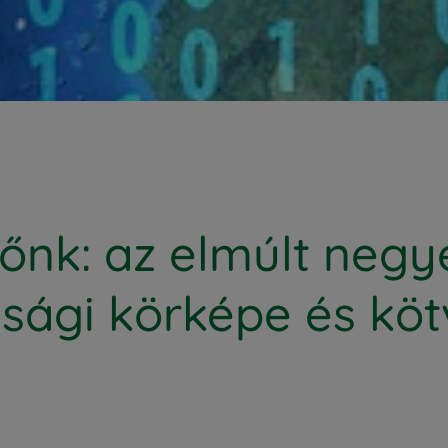
ntőnk: az elmúlt neg
ági körképe és köt