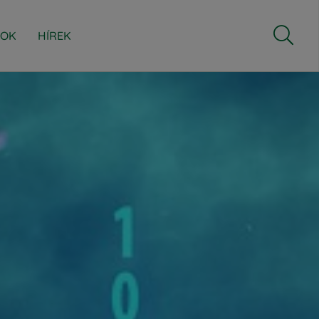

ZOK
HÍREK

DOKUMENTUMOK RÓLUNK