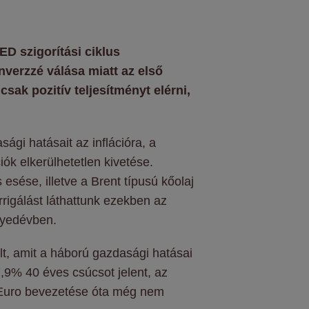
ED szigorítási ciklus
verzzé válása miatt az első
ak pozitív teljesítményt elérni,
gi hatásait az inflációra, a
ók elkerülhetetlen kivetése.
esése, illetve a Brent típusú kőolaj
igálást láthattunk ezekben az
gyedévben.
t, amit a háború gazdasági hatásai
7,9% 40 éves csúcsot jelent, az
z Euro bevezetése óta még nem