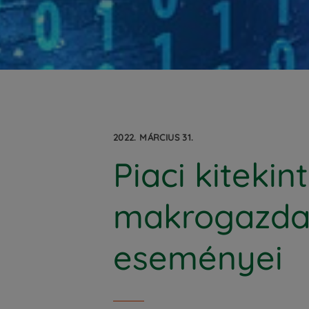
2022. MÁRCIUS 31.
Piaci kiteki
makrogazdas
eseményei