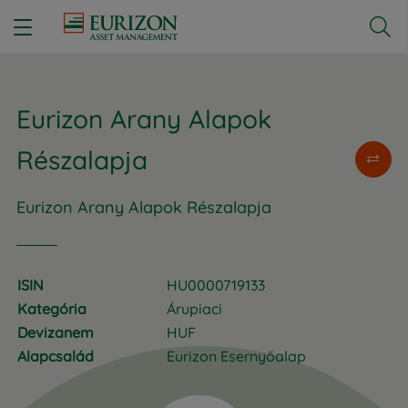


Eurizon Arany Alapok
Részalapja
Eurizon Arany Alapok Részalapja
ISIN
HU0000719133
Kategória
Árupiaci
Devizanem
HUF
Alapcsalád
Eurizon Esernyőalap