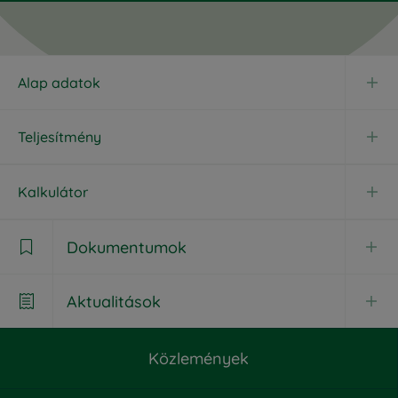
Alap adatok
Teljesítmény
Kalkulátor
Dokumentumok

Aktualitások

Dokumentumok
Közlemények
Aktualitások
Havi jelentés
