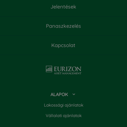
Negyedéves körkép 2023. március

Jelentések
Kiemelt információkat tartalmazó dokumentum

Negyedéves körkép 2023. június

Negyedéves körkép 2023. szeptember
Tájékoztató és Kezelési Szabályzat

Panaszkezelés

Negyedéves körkép 2024. szeptember

Féléves jelentés

Kapcsolat
Éves jelentés

ALAPOK
Lakossági ajánlatok
Vállalati ajánlatok