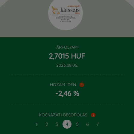
ÁRFOLYAM
‍2,‍7015 HUF
2026.08.06.
HOZAM IDÉN
i
-2,46 %
KOCKÁZATI BESOROLÁS
i
1
2
3
4
5
6
7