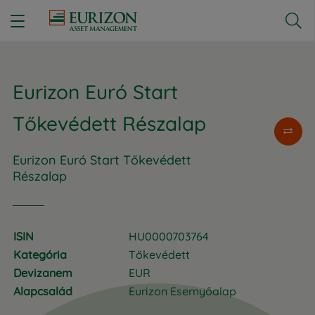


Eurizon Euró Start
Tőkevédett Részalap
Eurizon Euró Start Tőkevédett
Részalap
ISIN
HU0000703764
Kategória
Tőkevédett
Devizanem
EUR
Alapcsalád
Eurizon Esernyőalap