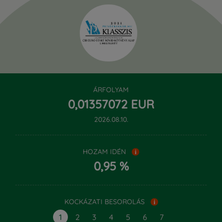
ÁRFOLYAM
‍0,‍01357072 EUR
2026.08.10.
HOZAM IDÉN
i
0,95 %
KOCKÁZATI BESOROLÁS
i
1
2
3
4
5
6
7