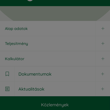
Alap adatok
Teljesítmény
Kalkulátor
Dokumentumok

Aktualitások

Dokumentumok
Közlemények
Aktualitások
Havi jelentés
