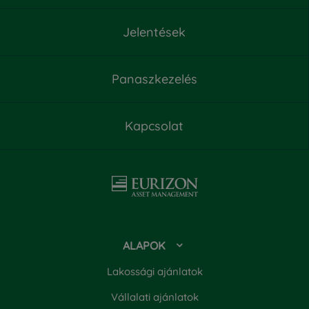
Negyedéves körkép 2023. március

Jelentések
Kiemelt információkat tartalmazó dokumentum

Negyedéves körkép 2023. június

Eurizon Euró Start Tőkevédett Részalap - 2023.
Tájékoztató és Kezelési Szabályzat

Panaszkezelés

október 5-től hatályos Kiemelt információkat
tartalmazó dokumentum
Féléves jelentés

Kapcsolat
Negyedéves körkép 2023. szeptember

Negyedéves körkép 2024. szeptember

Éves jelentés

Közlemény az Eurizon Esernyőalap

Tájékoztatójának és Kezelési szabályzatának
módosításáról
ALAPOK
Lakossági ajánlatok
Vállalati ajánlatok