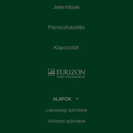
Negyedéves körkép 2023. március

Jelentések
Kiemelt információkat tartalmazó dokumentum

Negyedéves körkép 2023. június

Negyedéves körkép 2023. szeptember
Tájékoztató és Kezelési Szabályzat

Panaszkezelés

Negyedéves körkép 2024. szeptember

Féléves jelentés

Kapcsolat
Éves jelentés

ALAPOK
Lakossági ajánlatok
Vállalati ajánlatok