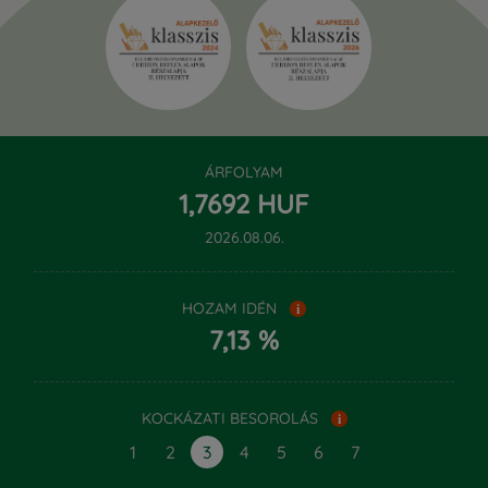
ÁRFOLYAM
‍1,‍7692 HUF
2026.08.06.
HOZAM IDÉN
i
7,13 %
KOCKÁZATI BESOROLÁS
i
1
2
3
4
5
6
7