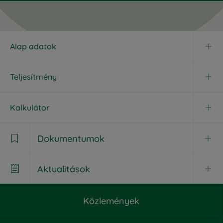
Alap adatok
Teljesítmény
Kalkulátor
Dokumentumok

Aktualitások

Dokumentumok
Közlemények
Aktualitások
Havi jelentés
