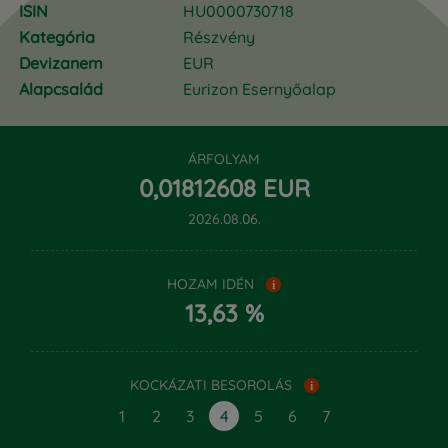
ISIN
HU0000730718
Kategória
Részvény
Devizanem
EUR
Alapcsalád
Eurizon Esernyőalap
ÁRFOLYAM
‍0,‍01812608 EUR
2026.08.06.
HOZAM IDÉN
i
13,63 %
KOCKÁZATI BESOROLÁS
i
1
2
3
4
5
6
7