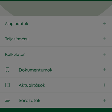
Alap adatok
Teljesítmény
Kalkulátor
Dokumentumok

Aktualitások

Dokumentumok
Sorozatok

Aktualitások
Havi jelentés
