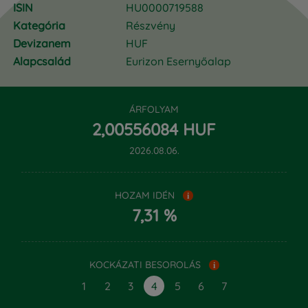
ISIN
HU0000719588
Kategória
Részvény
Devizanem
HUF
Alapcsalád
Eurizon Esernyőalap
ÁRFOLYAM
‍2,‍00556084 HUF
2026.08.06.
HOZAM IDÉN
i
7,31 %
KOCKÁZATI BESOROLÁS
i
1
2
3
4
5
6
7