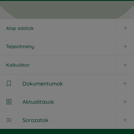
Alap adatok
Teljesítmény
Kalkulátor
Dokumentumok

Aktualitások

Dokumentumok
Sorozatok

Aktualitások
Havi jelentés
